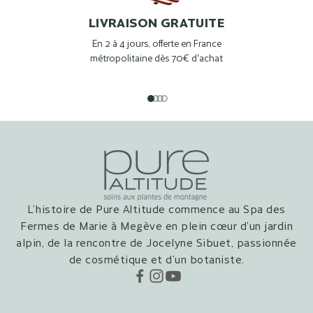
LIVRAISON GRATUITE
En 2 à 4 jours, offerte en France
métropolitaine dès 70€ d'achat
Aller à l'élément 1
Aller à l'élément 2
Aller à l'élément 3
Aller à l'élément 4
L’histoire de Pure Altitude commence au Spa des
Fermes de Marie à Megève en plein cœur d’un jardin
alpin, de la rencontre de Jocelyne Sibuet, passionnée
de cosmétique et d’un botaniste.