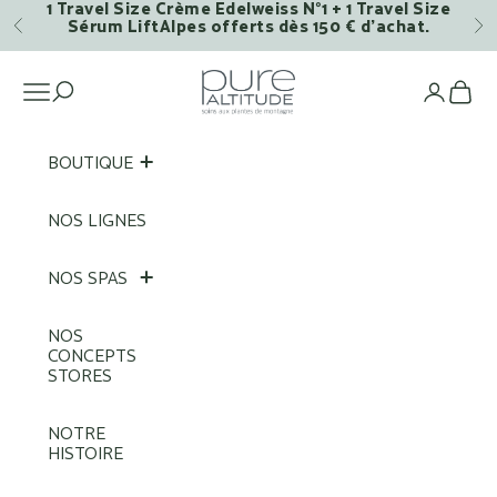
1 Travel Size Crème Edelweiss N°1 + 1 Travel Size
Passer au contenu
Sérum LiftAlpes offerts dès 150 € d’achat.
Précédent
Su
Pure Altitude
Ouvrir la navigation
Voi
BOUTIQUE
NOS LIGNES
NOS SPAS
NOS
CONCEPTS
STORES
NOTRE
HISTOIRE