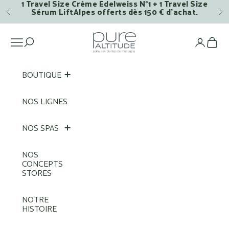
1 Travel Size Crème Edelweiss N°1 + 1 Travel Size
Passer au contenu
Sérum LiftAlpes offerts dès 150 € d’achat.
Précédent
Su
Pure Altitude
Ouvrir la navigation
Voi
BOUTIQUE
NOS LIGNES
NOS SPAS
NOS
CONCEPTS
STORES
NOTRE
HISTOIRE