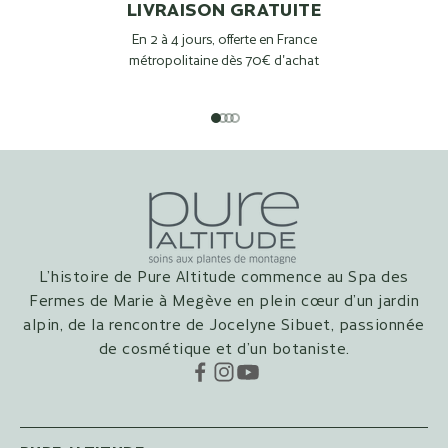
LIVRAISON GRATUITE
En 2 à 4 jours, offerte en France
métropolitaine dès 70€ d'achat
Aller à l'élément 1
Aller à l'élément 2
Aller à l'élément 3
Aller à l'élément 4
L’histoire de Pure Altitude commence au Spa des
Fermes de Marie à Megève en plein cœur d’un jardin
alpin, de la rencontre de Jocelyne Sibuet, passionnée
de cosmétique et d’un botaniste.