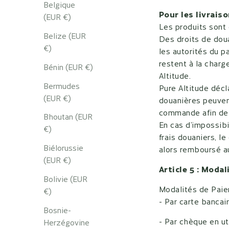
Belgique
Pour les livrais
(EUR €)
Les produits sont
Belize (EUR
Des droits de dou
€)
les autorités du p
restent à la charg
Bénin (EUR €)
Altitude.
Bermudes
Pure Altitude décl
(EUR €)
douanières peuvent
commande afin de
Bhoutan (EUR
En cas d’impossibi
€)
frais douaniers, l
Biélorussie
alors remboursé au 
(EUR €)
Article 5 : Moda
Bolivie (EUR
Modalités de Paie
€)
- Par carte bancai
Bosnie-
- Par chèque en ut
Herzégovine