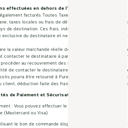
ons effectuées en dehors de l’Union Européenne
 également facturés Toutes Taxes Comprises.
ane, taxes locales ou frais de dédouanement peuvent toutefo
ays de destination. Ces frais, indépendants du prix facturé pa
e exclusive du destinataire et ne peuvent en aucun cas être
are la valeur marchande réelle des produits expédiés. Les au
 contacter le destinataire à partir des informations commun
 procéder au recouvrement des sommes dues.
lité de contacter le destinataire ou de refus de règlement d
e colis pourra être retourné à Pure Altitude. Le montant de 
client, déduction faite des frais de transport et des frais de
lités de Paiement et Sécurisation
ment : Vous pouvez effectuer le règlement :
re (Mastercard ou Visa)
ilisant le bon de commande disponible sur le site Internet 