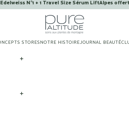
Edelweiss N°1 + 1 Travel Size Sérum LiftAlpes offer
VOUS AIMERIEZ PEUT-ÊTRE ?
Pure Altitude
ONCEPTS STORES
NOTRE HISTOIRE
JOURNAL BEAUTÉ
CL
Patchs Yeux Infusés Aux
Extraits de Fleurs - Boîte
de 3 patchs
AJOUTER
|
28 €
Baume Lèvres Bons
Baisers de Megève
AJOUTER
|
25 €