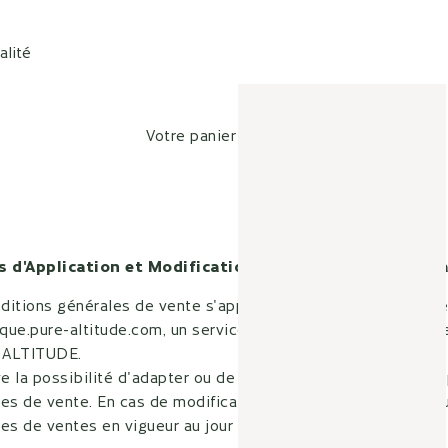
alité
Votre panier est vide
ps d'Application et Modification des Conditions Génér
ditions générales de vente s'appliquent à toutes commande
ique.pure-altitude.com, un service de commerce électronique
 ALTITUDE.
ve la possibilité d'adapter ou de modifier à tout moment les
les de vente. En cas de modification, il sera appliqué à ch
les de ventes en vigueur au jour de la commande.