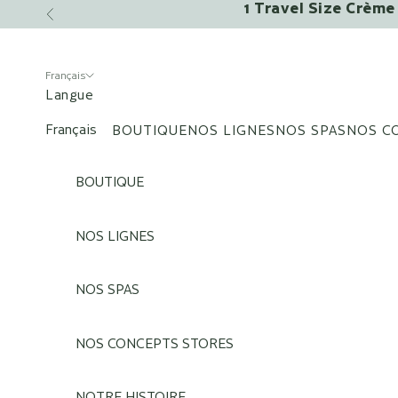
1 Travel Size Crème 
Passer au contenu
Précédent
Français
Langue
Français
BOUTIQUE
NOS LIGNES
NOS SPAS
NOS C
English
BOUTIQUE
NOS LIGNES
NOS SPAS
NOS CONCEPTS STORES
NOTRE HISTOIRE