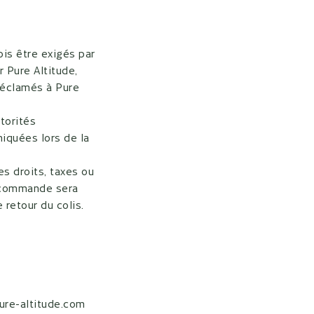
is être exigés par
r Pure Altitude,
 réclamés à Pure
torités
iquées lors de la
es droits, taxes ou
la commande sera
 retour du colis.
Pure-altitude.com