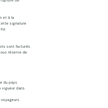
n et à la
Cette signature
rite.
its sont facturés
sous réserve de
le du pays
n vigueur dans
s voyageurs