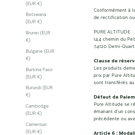
(EUR €)
Conformément à la 
Botswana
de rectification o
(EUR €)
PURE ALTITUDE
Brunei (EUR
144 chemin du Pet
€)
74120 Demi-Quart
Bulgarie (EUR
€)
Clause de réserv
Les produits deme
Burkina Faso
prix par Pure Alti
(EUR €)
sont transférés au 
Burundi (EUR
€)
Défaut de Paiem
Pure Altitude se r
Cambodge
émanant d'un cons
(EUR €)
précédente ou avec
Cameroun
(EUR €)
Article 6 : Modal