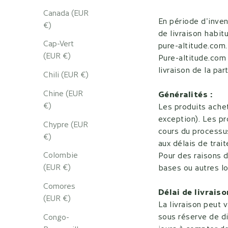
Canada (EUR
En période d'inve
€)
de livraison habit
Cap-Vert
pure-altitude.com
(EUR €)
Pure-altitude.com
livraison de la pa
Chili (EUR €)
Chine (EUR
Généralités :
€)
Les produits achet
exception). Les pr
Chypre (EUR
cours du processu
€)
aux délais de tra
Colombie
Pour des raisons d
(EUR €)
bases ou autres l
Comores
Délai de livraiso
(EUR €)
La livraison peut 
sous réserve de d
Congo-