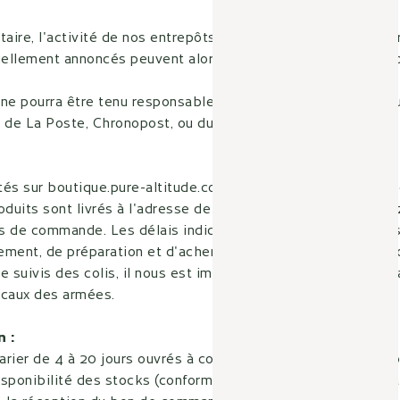
ntaire, l'activité de nos entrepôts est momentanément pertu
uellement annoncés peuvent alors faire l'objet de modificati
.
 ne pourra être tenu responsable des conséquences dues à u
rt de La Poste, Chronopost, ou du Transporteur.
és sur boutique.pure-altitude.com sont livrés partout dans 
oduits sont livrés à l'adresse de livraison que vous nous av
s de commande. Les délais indiqués sont des délais moyen
itement, de préparation et d'acheminement de votre comman
e suivis des colis, il nous est impossible de livrer les com
ocaux des armées.
n :
varier de 4 à 20 jours ouvrés à compter de la validation de
isponibilité des stocks (conformément à l'article 2) et au 