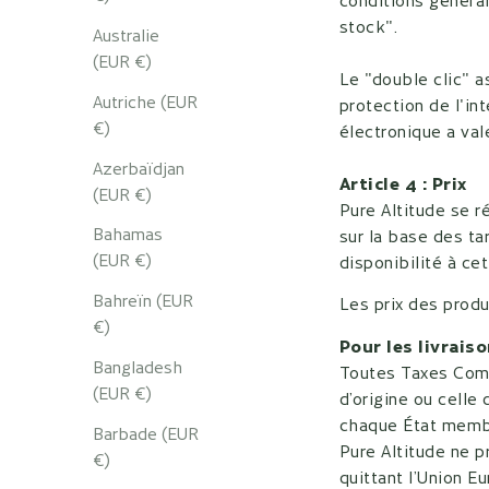
stock".
Australie
(EUR €)
Le "double clic" a
Autriche (EUR
protection de l'in
€)
électronique a val
Azerbaïdjan
Article 4 : Prix
(EUR €)
Pure Altitude se r
Bahamas
sur la base des ta
(EUR €)
disponibilité à cet
Bahreïn (EUR
Les prix des produ
€)
Pour les livrais
Bangladesh
Toutes Taxes Compr
(EUR €)
d’origine ou celle
chaque État memb
Barbade (EUR
Pure Altitude ne 
€)
quittant l’Union E