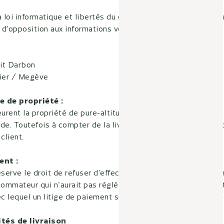
loi informatique et libertés du 06/01/78, vous disposez d'u
u d'opposition aux informations vous concernant auprès de :
it Darbon
ier / Megève
e de propriété :
urent la propriété de pure-altitude.com jusqu'au complet e
tude. Toutefois à compter de la livraison, les risques des mar
client.
ent :
éserve le droit de refuser d'effectuer une livraison ou d'ho
ommateur qui n'aurait pas réglé totalement ou partiellem
 lequel un litige de paiement serait en cours d'administrati
ités de livraison