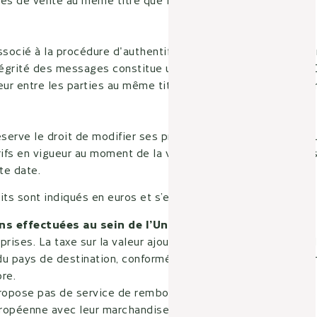
ssocié à la procédure d'authentification et de non répudiatio
tégrité des messages constitue une signature électronique. 
eur entre les parties au même titre qu'une signature manusc
éserve le droit de modifier ses prix à tout moment. Les produ
rifs en vigueur au moment de la validation de la commande, 
te date.
its sont indiqués en euros et s’entendent :
ons effectuées au sein de l’Union Européenne
ises. La taxe sur la valeur ajoutée appliquée peut être cel
 du pays de destination, conformément à la réglementation e
re.
propose pas de service de remboursement de la TVA pour le
uropéenne avec leur marchandise.