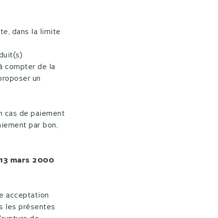
te, dans la limite
duit(s)
à compter de la
 proposer un
n cas de paiement
paiement par bon,
u 13 mars 2000
e acceptation
s les présentes
"rupture de