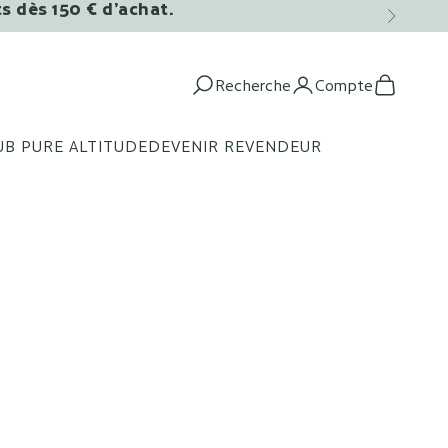
ts dès 150 € d’achat.
Suivant
Recherche
Compte
Ouvrir la recherche
Ouvrir le c
Voir le 
UB PURE ALTITUDE
DEVENIR REVENDEUR