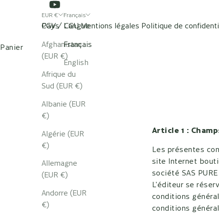
EUR €
Français
Pays
CGV / CGU
Langue
Mentions légales
Politique de confidenti
BOUTIQUE
NOS SPAS
Afghanistan
Français
Panier
(EUR €)
English
Afrique du
Sud (EUR €)
Albanie (EUR
€)
Article 1 : Cham
Algérie (EUR
€)
Les présentes con
site Internet bout
Allemagne
société SAS PURE
(EUR €)
L'éditeur se réser
Andorre (EUR
conditions généra
€)
conditions généra