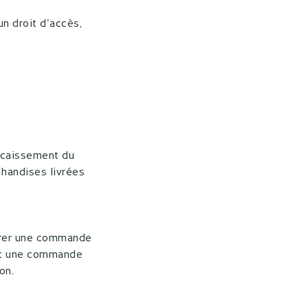
n droit d'accès,
ncaissement du
chandises livrées
norer une commande
ent une commande
on.