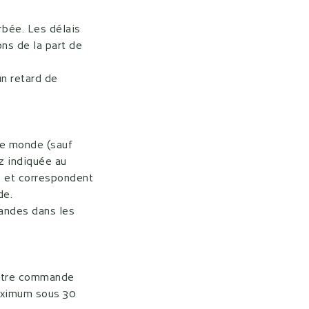
rbée. Les délais
ons de la part de
n retard de
le monde (sauf
ez indiquée au
s et correspondent
de.
mandes dans les
 votre commande
maximum sous 30