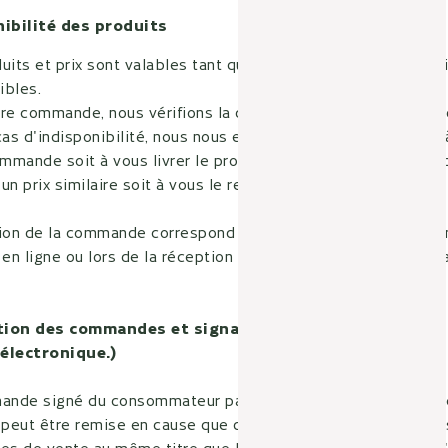
nibilité des produits
its et prix sont valables tant qu'elles sont visibles sur le si
ibles.
re commande, nous vérifions la disponibilité du (ou des) pro
s d'indisponibilité, nous nous engageons dans les 14 jours 
ommande soit à vous livrer le produit commandé soit à vous
 un prix similaire soit à vous le rembourser par chèque.
tion de la commande correspond à la date de la commande e
 en ligne ou lors de la réception de votre chèque lors d'un 
dation des commandes et signature électronique (loi d
 électronique.)
nde signé du consommateur par "double clic" constitue un
 peut être remise en cause que dans les limites prévues dan
es de vente au même titre que le "droit de rétractation" et 