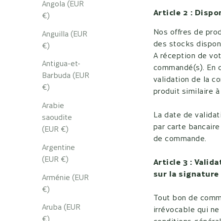
Angola (EUR
Article 2 : Dispo
€)
Nos offres de produ
Anguilla (EUR
des stocks dispon
€)
A réception de vot
Antigua-et-
commandé(s). En ca
Barbuda (EUR
validation de la c
€)
produit similaire à
Arabie
La date de valida
saoudite
par carte bancaire
(EUR €)
de commande.
Argentine
(EUR €)
Article 3 : Vali
sur la signature
Arménie (EUR
€)
Tout bon de comma
Aruba (EUR
irrévocable qui ne
€)
conditions général