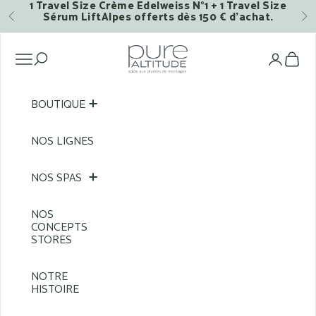
1 Travel Size Crème Edelweiss N°1 + 1 Travel Size
Passer au contenu
Sérum LiftAlpes offerts dès 150 € d’achat.
Précédent
Su
Pure Altitude
Ouvrir la navigation
Voi
BOUTIQUE
NOS LIGNES
NOS SPAS
NOS
CONCEPTS
STORES
NOTRE
HISTOIRE