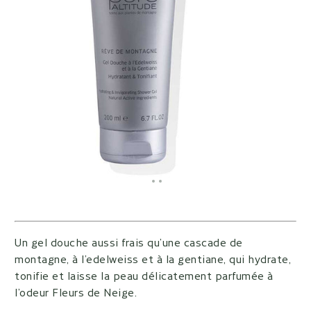
Aller à l'élément 1
Aller à l'élément 2
Aller à l'élément 3
Un gel douche aussi frais qu’une cascade de
montagne, à l’edelweiss et à la gentiane, qui hydrate,
tonifie et laisse la peau délicatement parfumée à
l’odeur Fleurs de Neige.