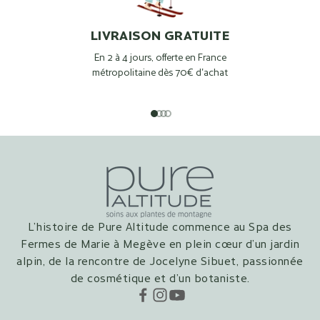
LIVRAISON GRATUITE
En 2 à 4 jours, offerte en France
métropolitaine dès 70€ d'achat
Aller à l'élément 1
Aller à l'élément 2
Aller à l'élément 3
Aller à l'élément 4
L’histoire de Pure Altitude commence au Spa des
Fermes de Marie à Megève en plein cœur d’un jardin
alpin, de la rencontre de Jocelyne Sibuet, passionnée
de cosmétique et d’un botaniste.