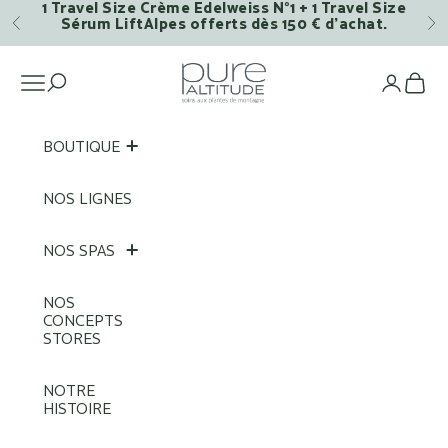
1 Travel Size Crème Edelweiss N°1 + 1 Travel Size
Passer au contenu
Sérum LiftAlpes offerts dès 150 € d’achat.
Précédent
Su
Pure Altitude
Ouvrir la navigation
Voi
BOUTIQUE
NOS LIGNES
NOS SPAS
NOS
CONCEPTS
STORES
NOTRE
HISTOIRE