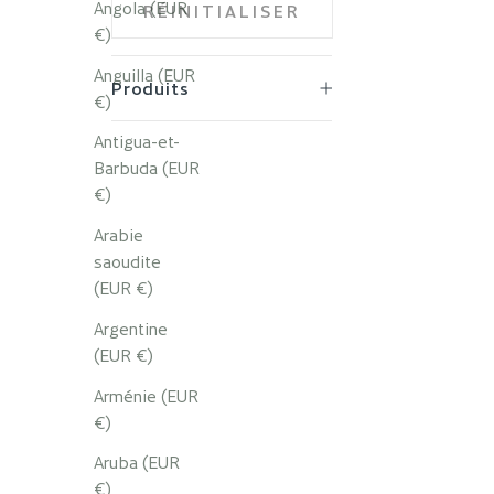
Angola (EUR
RÉINITIALISER
€)
Anguilla (EUR
Produits
€)
Antigua-et-
Barbuda (EUR
€)
Arabie
saoudite
(EUR €)
Baume d
Argentine
SOS
(EUR €)
Arménie (EUR
€)
Aruba (EUR
€)