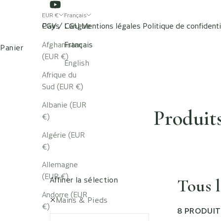
EUR €
Français
Pays
CGV / CGU
Langue
Mentions légales
Politique de confidenti
BOUTIQUE
NOS SPAS
Afghanistan
Français
Panier
(EUR €)
English
Afrique du
Sud (EUR €)
Albanie (EUR
Produit
€)
Algérie (EUR
€)
Allemagne
(EUR €)
Affiner la sélection
Tous l
Andorre (EUR
Mains & Pieds
€)
8 PRODUIT