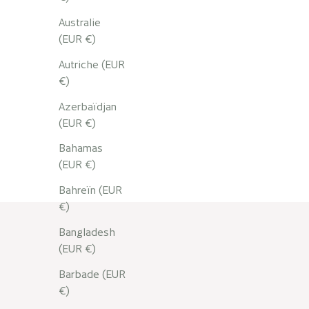
Australie
(EUR €)
Autriche (EUR
€)
Azerbaïdjan
Crème M
(EUR €)
des Al
Bahamas
(EUR €)
Bahreïn (EUR
€)
Bangladesh
(EUR €)
Barbade (EUR
€)