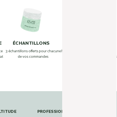
E
ÉCHANTILLONS
BEAUTY TIPS
ce
3 échantillons offerts pour chacune
Nos experts de la Ferme de Beauté
1
at
de vos commandes
répondent à vos questions :
Tr
info@pure-altitude.com
+33 4 50 90 63 46
LTITUDE
PROFESSIONNELS