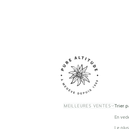
Trier p
MEILLEURES VENTES
En ved
Le plus