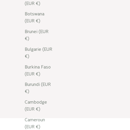
(EUR €)
Botswana
(EUR €)
NOS ACTIFS
Brunei (EUR
Zoom sur l'aloe vera
€)
Bulgarie (EUR
En savoir plus
€)
Burkina Faso
(EUR €)
Burundi (EUR
€)
Cambodge
(EUR €)
Cameroun
(EUR €)