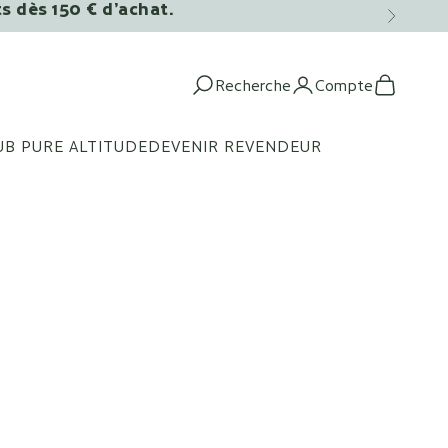
ts dès 150 € d’achat.
Suivant
Recherche
Compte
Ouvrir la recherche
Ouvrir le c
Voir le 
UB PURE ALTITUDE
DEVENIR REVENDEUR