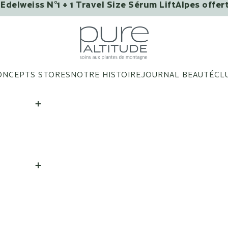
Edelweiss N°1 + 1 Travel Size Sérum LiftAlpes offer
VOUS AIMERIEZ PEUT-ÊTRE ?
Pure Altitude
ONCEPTS STORES
NOTRE HISTOIRE
JOURNAL BEAUTÉ
CL
Patchs Yeux Infusés Aux
Extraits de Fleurs - Boîte
de 3 patchs
AJOUTER
|
28 €
Baume Lèvres Bons
Baisers de Megève
AJOUTER
|
25 €