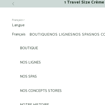
1 Travel Size Crème 
Passer au contenu
Précédent
Français
Langue
Français
BOUTIQUE
NOS LIGNES
NOS SPAS
NOS C
English
BOUTIQUE
NOS LIGNES
NOS SPAS
NOS CONCEPTS STORES
NOTRE HISTOIRE