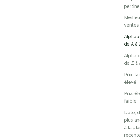
pertine
Meille
ventes
Alphab
de A à 
Alphab
de Z à 
Prix: fa
élevé
Randonneur
Crème Mains Secret
Prix: é
eds
des Alpes
faible
ix de vente
Prix de vente
 €
24 €
Date, d
plus a
à la plu
récent