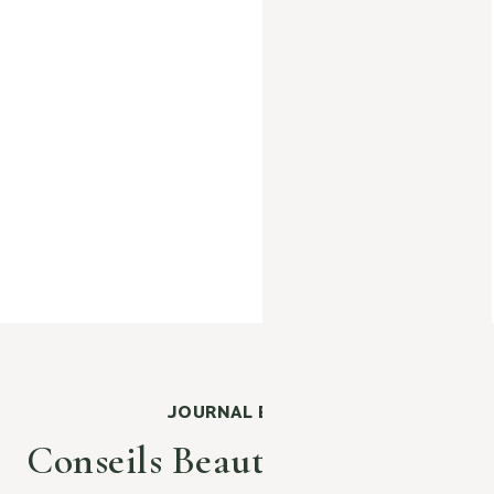
 Cadeau From
Coffret Anti-Âge
 with Love
Jeunesse Éternelle
Prix de vente
Prix de vente
68 €
139 €
JOURNAL BEAUTÉ
Conseils Beauté & Lifestyle