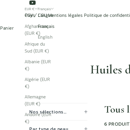
EUR €
Français
Pays
CGV / CGU
Langue
Mentions légales
Politique de confidenti
BOUTIQUE
NOS SPAS
Afghanistan
Français
Panier
(EUR €)
English
Afrique du
Sud (EUR €)
Albanie (EUR
Huiles d
€)
Algérie (EUR
€)
Allemagne
(EUR €)
Tous l
Nos sélections…
Andorre (EUR
€)
6 PRODUIT
Par type de peau