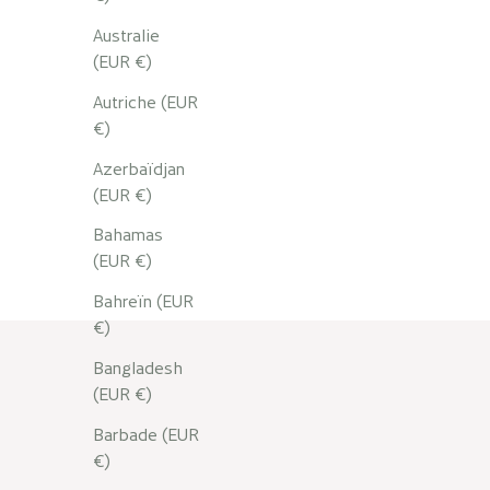
Australie
(EUR €)
Autriche (EUR
€)
Azerbaïdjan
Pochette
(EUR €)
Megève
Bahamas
(EUR €)
Bahreïn (EUR
€)
Bangladesh
(EUR €)
Barbade (EUR
€)