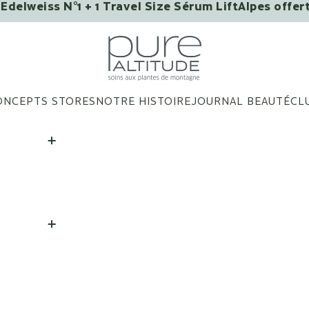
Edelweiss N°1 + 1 Travel Size Sérum LiftAlpes offer
VOUS AIMERIEZ PEUT-ÊTRE ?
Pure Altitude
ONCEPTS STORES
NOTRE HISTOIRE
JOURNAL BEAUTÉ
CL
Patchs Yeux Infusés Aux
Extraits de Fleurs - Boîte
de 3 patchs
AJOUTER
|
28 €
Baume Lèvres Bons
Baisers de Megève
AJOUTER
|
25 €