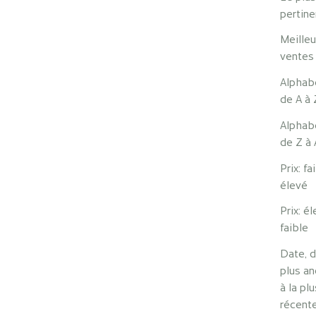
pertine
Meille
ventes
Alphab
de A à 
Alphab
de Z à 
Prix: fa
élevé
e Beauté
Élixir d'Edelweiss
Prix: é
ix de vente
Prix de vente
 €
42 €
faible
Date, d
plus a
à la plu
récent