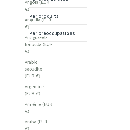
Angola (EUR
€)
Par produits
Anguilla (EUR
€)
Par préoccupations
Antigua-et-
Barbuda (EUR
€)
Arabie
saoudite
(EUR €)
Élixir à
Argentine
(EUR €)
Arménie (EUR
€)
Aruba (EUR
€)