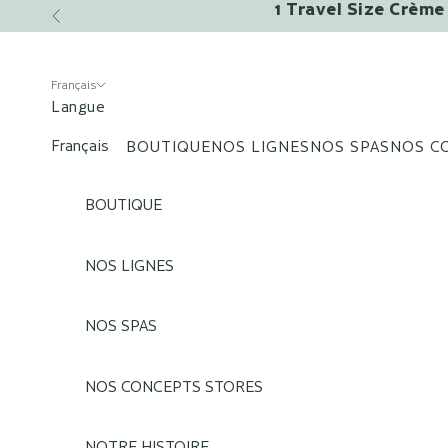
1 Travel Size Crème 
Passer au contenu
Précédent
Français
Langue
Français
BOUTIQUE
NOS LIGNES
NOS SPAS
NOS C
English
BOUTIQUE
NOS LIGNES
NOS SPAS
NOS CONCEPTS STORES
NOTRE HISTOIRE