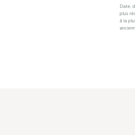
Date, d
plus ré
à la plu
ancien