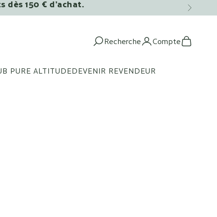
ts dès 150 € d’achat.
Suivant
Recherche
Compte
Ouvrir la recherche
Ouvrir le c
Voir le 
UB PURE ALTITUDE
DEVENIR REVENDEUR