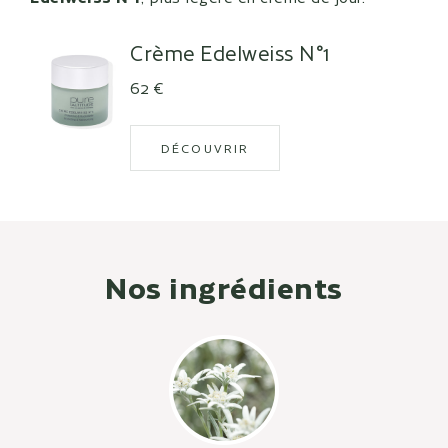
Crème Edelweiss N°1
Prix de vente
62 €
DÉCOUVRIR
Nos ingrédients