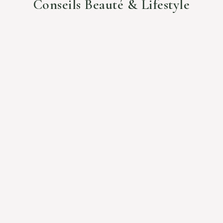
Conseils Beauté & Lifestyle
NOS ACTIFS
CONSEILS BEAUT
Zoom sur l'aloe vera
Comment uti