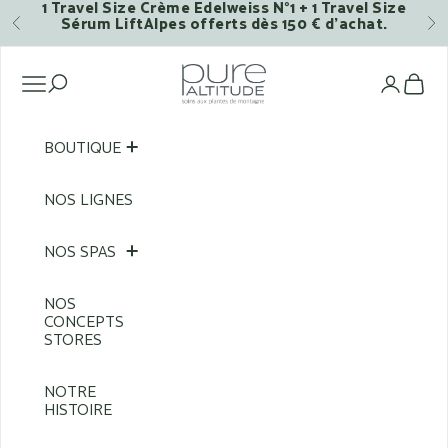
1 Travel Size Crème Edelweiss N°1 + 1 Travel Size
Passer au contenu
Sérum LiftAlpes offerts dès 150 € d’achat.
Précédent
Su
Pure Altitude
Ouvrir la navigation
Voi
BOUTIQUE
NOS LIGNES
NOS SPAS
NOS
CONCEPTS
STORES
NOTRE
HISTOIRE