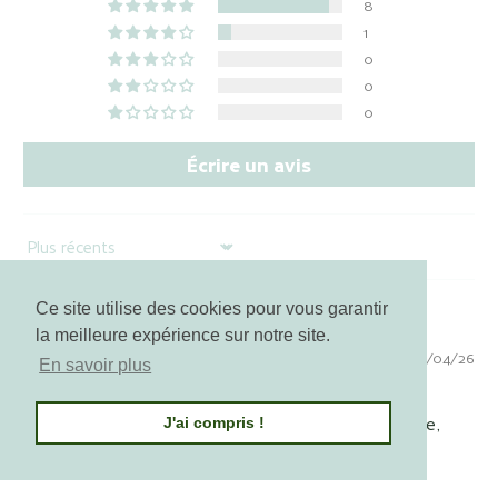
8
1
0
0
0
Écrire un avis
Sort by
Tiffany Rogado
Ce site utilise des cookies pour vous garantir
la meilleure expérience sur notre site.
30/04/26
En savoir plus
Crème riche
Bonne crème hydratante, on sent qu'elle est riche,
J'ai compris !
pas besoin d'en mettre une grosse quantité ! Je
recommande ++