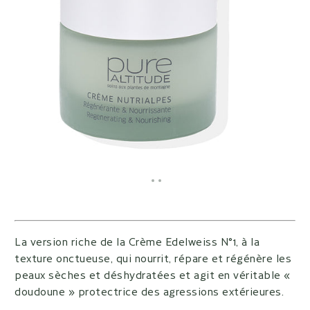
Aller à l'élément 1
Aller à l'élément 2
Aller à l'élément 3
La version riche de la Crème Edelweiss N°1, à la
texture onctueuse, qui nourrit, répare et régénère les
peaux sèches et déshydratées et agit en véritable «
doudoune » protectrice des agressions extérieures.