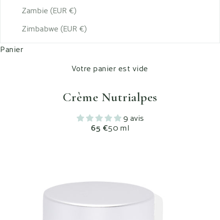
Zambie (EUR €)
Zimbabwe (EUR €)
Panier
Votre panier est vide
Crème Nutrialpes
9 avis
Prix de vente
65 €
50 ml