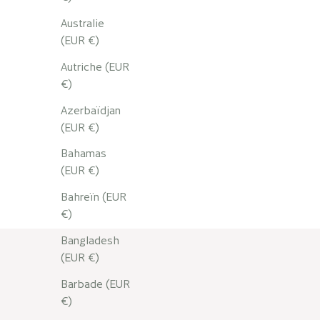
Australie
(EUR €)
Autriche (EUR
€)
Azerbaïdjan
(EUR €)
Crème Ri
à la Rh
Bahamas
(EUR €)
Bahreïn (EUR
€)
Bangladesh
(EUR €)
Barbade (EUR
€)