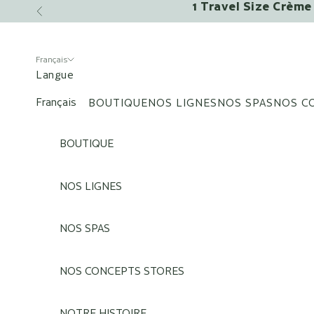
1 Travel Size Crème 
Passer au contenu
Précédent
Français
Langue
Français
BOUTIQUE
NOS LIGNES
NOS SPAS
NOS C
English
BOUTIQUE
NOS LIGNES
NOS SPAS
NOS CONCEPTS STORES
NOTRE HISTOIRE