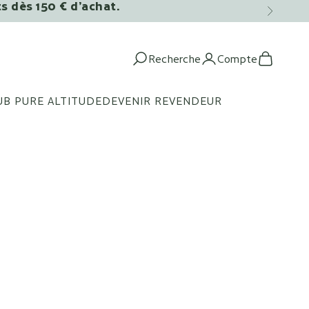
ts dès 150 € d’achat.
Suivant
Recherche
Compte
Ouvrir la recherche
Ouvrir le c
Voir le 
UB PURE ALTITUDE
DEVENIR REVENDEUR