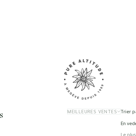
s
Trier p
MEILLEURES VENTES
En ved
Le plus