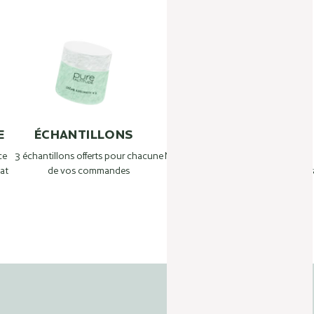
E
ÉCHANTILLONS
BEAUTY TIPS
ce
3 échantillons offerts pour chacune
Nos experts de la Ferme de Beauté
1
at
de vos commandes
répondent à vos questions :
Tr
info@pure-altitude.com
+33 4 50 90 63 46