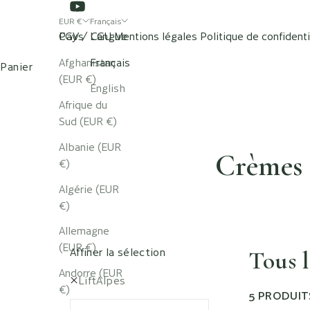
EUR €
Français
Pays
CGV / CGU
Langue
Mentions légales
Politique de confidenti
BOUTIQUE
NOS SPAS
Afghanistan
Français
Panier
(EUR €)
English
Afrique du
Sud (EUR €)
Albanie (EUR
Crèmes 
€)
Algérie (EUR
€)
Allemagne
(EUR €)
Affiner la sélection
Tous 
Andorre (EUR
LiftAlpes
€)
5 PRODUIT