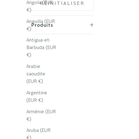
Angola (EUR
RÉINITIALISER
€)
Anguilla (EUR
Produits
€)
Antigua-et-
Barbuda (EUR
€)
Arabie
saoudite
(EUR €)
Col
Argentine
Prix 
A par
(EUR €)
Arménie (EUR
€)
Aruba (EUR
€)