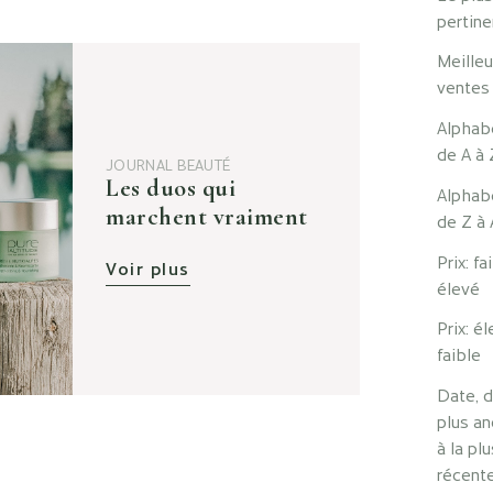
pertine
Meille
ventes
Alphab
de A à 
JOURNAL BEAUTÉ
Les duos qui
Alphab
marchent vraiment
de Z à 
Prix: fa
Voir plus
élevé
Prix: é
faible
Date, d
plus a
à la plu
récent