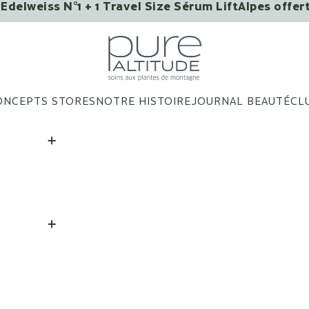
Edelweiss N°1 + 1 Travel Size Sérum LiftAlpes offer
VOUS AIMERIEZ PEUT-ÊTRE ?
Pure Altitude
ONCEPTS STORES
NOTRE HISTOIRE
JOURNAL BEAUTÉ
CL
Patchs Yeux Infusés Aux
Extraits de Fleurs - Boîte
de 3 patchs
AJOUTER
|
28 €
Baume Lèvres Bons
Baisers de Megève
AJOUTER
|
25 €