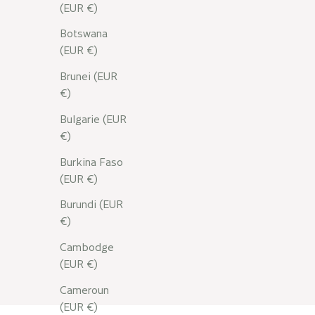
(EUR €)
Botswana
(EUR €)
NOS ACTIFS
Brunei (EUR
€)
Zoom sur l'aloe vera
Bulgarie (EUR
€)
En savoir plus
Burkina Faso
(EUR €)
Burundi (EUR
€)
Cambodge
(EUR €)
Cameroun
(EUR €)