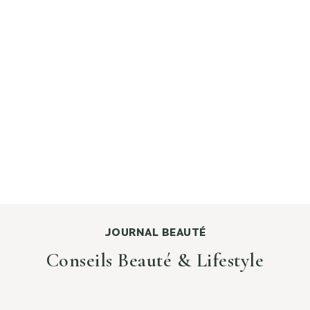
Routine LiftAlpes
Prix de vente
Prix normal
145 €
215 €
JOURNAL BEAUTÉ
Conseils Beauté & Lifestyle