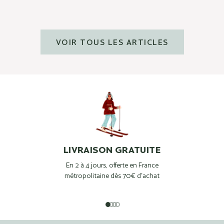
VOIR TOUS LES ARTICLES
LIVRAISON GRATUITE
En 2 à 4 jours, offerte en France
métropolitaine dès 70€ d'achat
Aller à l'élément 1
Aller à l'élément 2
Aller à l'élément 3
Aller à l'élément 4