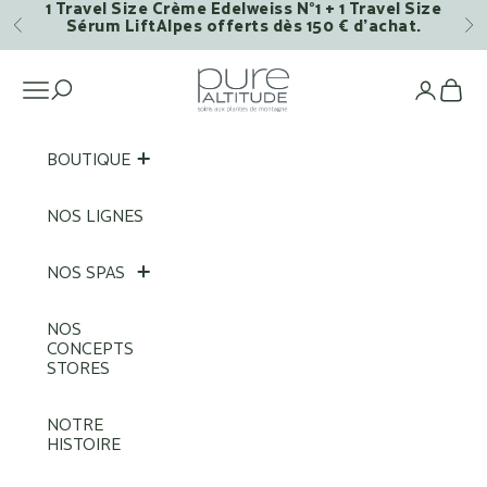
1 Travel Size Crème Edelweiss N°1 + 1 Travel Size
Passer au contenu
Sérum LiftAlpes offerts dès 150 € d’achat.
Précédent
Su
Pure Altitude
Ouvrir la navigation
Voi
BOUTIQUE
NOS LIGNES
NOS SPAS
NOS
CONCEPTS
STORES
NOTRE
HISTOIRE