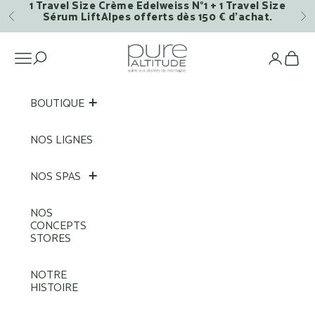
1 Travel Size Crème Edelweiss N°1 + 1 Travel Size
Passer au contenu
Sérum LiftAlpes offerts dès 150 € d’achat.
Précédent
Su
Pure Altitude
Ouvrir la navigation
Voi
BOUTIQUE
NOS LIGNES
NOS SPAS
NOS
CONCEPTS
STORES
NOTRE
HISTOIRE