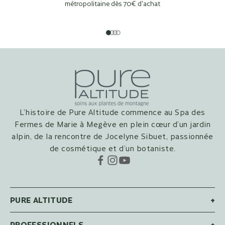
métropolitaine dès 70€ d'achat
Aller à l'élément 1
Aller à l'élément 2
Aller à l'élément 3
Aller à l'élément 4
L’histoire de Pure Altitude commence au Spa des
Fermes de Marie à Megève en plein cœur d’un jardin
alpin, de la rencontre de Jocelyne Sibuet, passionnée
de cosmétique et d’un botaniste.
PURE ALTITUDE
+
PROFESSIONNELS
+