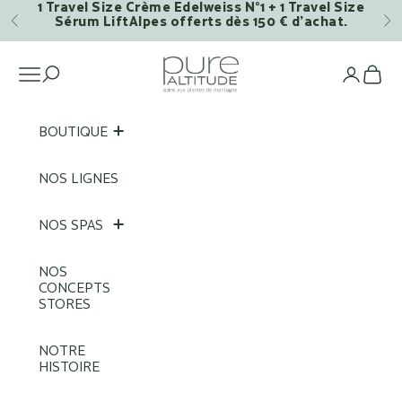
1 Travel Size Crème Edelweiss N°1 + 1 Travel Size
Passer au contenu
Sérum LiftAlpes offerts dès 150 € d’achat.
Précédent
Su
Pure Altitude
Ouvrir la navigation
Voi
BOUTIQUE
NOS LIGNES
NOS SPAS
NOS
CONCEPTS
STORES
NOTRE
HISTOIRE