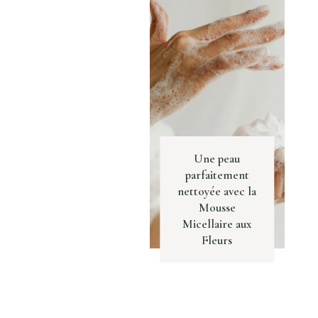
Une peau
parfaitement
nettoyée avec la
Mousse
Mousse Micellaire aux
Micellaire aux
Fleurs
Fleurs
Prix de vente
28 €