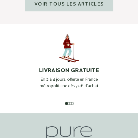
VOIR TOUS LES ARTICLES
LIVRAISON GRATUITE
En 2 à 4 jours, offerte en France
métropolitaine dès 70€ d'achat
Aller à l'élément 1
Aller à l'élément 2
Aller à l'élément 3
Aller à l'élément 4