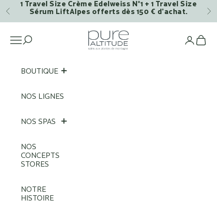
1 Travel Size Crème Edelweiss N°1 + 1 Travel Size
Passer au contenu
Sérum LiftAlpes offerts dès 150 € d’achat.
Précédent
Su
Pure Altitude
Ouvrir la navigation
Voi
BOUTIQUE
NOS LIGNES
NOS SPAS
NOS
CONCEPTS
STORES
NOTRE
HISTOIRE