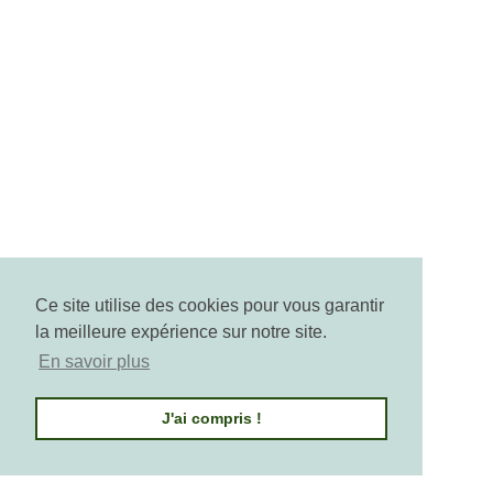
Arctic Cranberry: The Antioxidant Shield
From The Cold
Arctic Cranberry is a concentrate of natural
antioxidants. Incorporated into Pure Altitude skincare,
it protects the skin from aging, strengthens its
defenses, and restores its radiance and vitality. An
extreme active ingredient for stronger skin against
daily aggressions.
Read more
Ce site utilise des cookies pour vous garantir
la meilleure expérience sur notre site.
En savoir plus
J'ai compris !