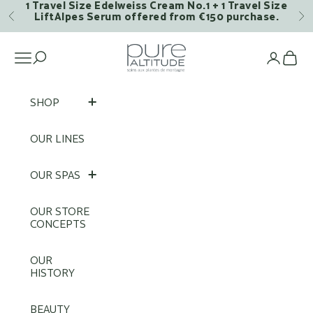
1 Travel Size Edelweiss Cream No.1 + 1 Travel Size
Skip to content
LiftAlpes Serum offered from €150 purchase.
Previous
Ne
Pure Altitude
Open navigation menu
Op
SHOP
OUR LINES
OUR SPAS
OUR STORE
CONCEPTS
OUR
HISTORY
BEAUTY