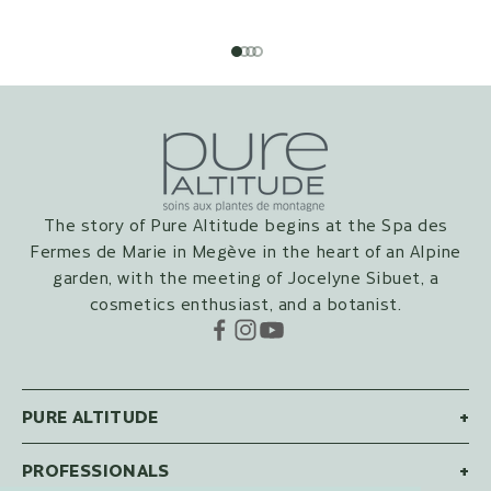
Go to item 1
Go to item 2
Go to item 3
Go to item 4
The story of Pure Altitude begins at the Spa des
Fermes de Marie in Megève in the heart of an Alpine
garden, with the meeting of Jocelyne Sibuet, a
cosmetics enthusiast, and a botanist.
PURE ALTITUDE
+
PROFESSIONALS
+