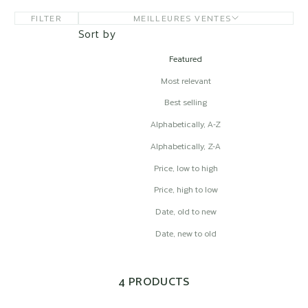
FILTER
MEILLEURES VENTES
Sort by
Featured
Most relevant
Best selling
Alphabetically, A-Z
Alphabetically, Z-A
Price, low to high
Price, high to low
Date, old to new
Date, new to old
4 PRODUCTS