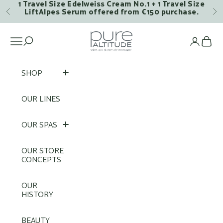
1 Travel Size Edelweiss Cream No.1 + 1 Travel Size
Skip to content
LiftAlpes Serum offered from €150 purchase.
Previous
Ne
Pure Altitude
Open navigation menu
Op
SHOP
OUR LINES
OUR SPAS
OUR STORE
CONCEPTS
OUR
HISTORY
BEAUTY