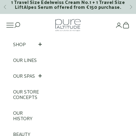
1 Travel Size Edelweiss Cream No.1 + 1 Travel Size
Skip to content
LiftAlpes Serum offered from €150 purchase.
Previous
Ne
Pure Altitude
Open navigation menu
Op
SHOP
OUR LINES
OUR SPAS
OUR STORE
CONCEPTS
OUR
HISTORY
BEAUTY