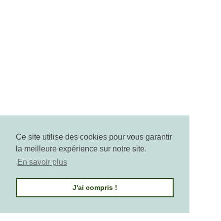
Arctic Cranberry: The Antioxidant Shield
From The Cold
Arctic Cranberry is a concentrate of natural
antioxidants. Incorporated into Pure Altitude skincare,
it protects the skin from aging, strengthens its
defenses, and restores its radiance and vitality. An
extreme active ingredient for stronger skin against
daily aggressions.
Read more
Ce site utilise des cookies pour vous garantir
la meilleure expérience sur notre site.
En savoir plus
J'ai compris !