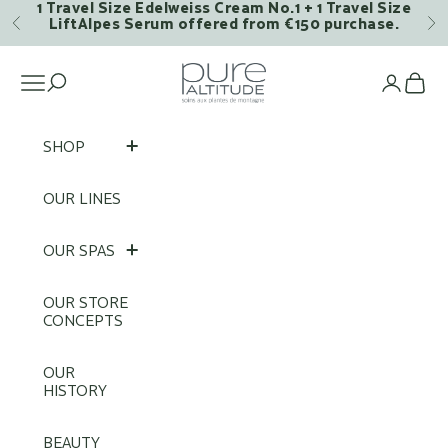
1 Travel Size Edelweiss Cream No.1 + 1 Travel Size
Skip to content
LiftAlpes Serum offered from €150 purchase.
Previous
Ne
Pure Altitude
Open navigation menu
Op
SHOP
OUR LINES
OUR SPAS
OUR STORE
CONCEPTS
OUR
HISTORY
BEAUTY