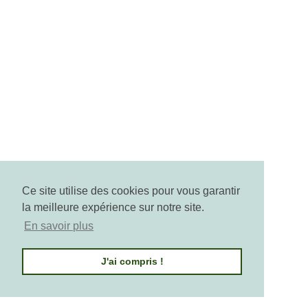
Arctic Cranberry: The Antioxidant Shield
From The Cold
Arctic Cranberry is a concentrate of natural
antioxidants. Incorporated into Pure Altitude skincare,
it protects the skin from aging, strengthens its
defenses, and restores its radiance and vitality. An
extreme active ingredient for stronger skin against
daily aggressions.
Read more
Ce site utilise des cookies pour vous garantir
la meilleure expérience sur notre site.
En savoir plus
J'ai compris !