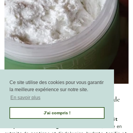
Ce site utilise des cookies pour vous garantir
Go to item
la meilleure expérience sur notre site.
En savoir plus
Hydratez votre corps avec une touche de
velours :
J'ai compris !
Matin et soir, enveloppez votre corps avec le
Lait
Corps Velours de Neige.
Ce lait ultra frais, riche en