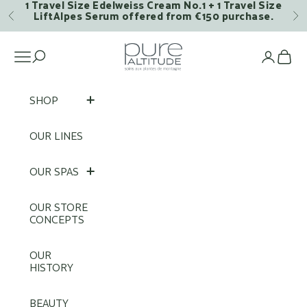
1 Travel Size Edelweiss Cream No.1 + 1 Travel Size
Skip to content
LiftAlpes Serum offered from €150 purchase.
Previous
Ne
Pure Altitude
Open navigation menu
Op
SHOP
OUR LINES
OUR SPAS
OUR STORE
CONCEPTS
OUR
HISTORY
BEAUTY