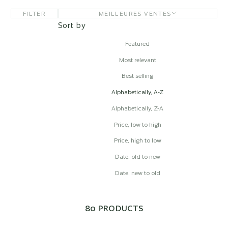
FILTER
MEILLEURES VENTES
Sort by
Featured
Most relevant
Best selling
Alphabetically, A-Z
Alphabetically, Z-A
Price, low to high
Price, high to low
Date, old to new
Date, new to old
80 PRODUCTS