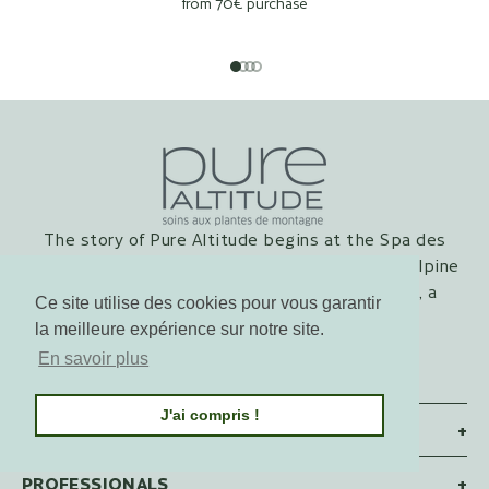
from 70€ purchase
Go to item 1
Go to item 2
Go to item 3
Go to item 4
The story of Pure Altitude begins at the Spa des
Fermes de Marie in Megève in the heart of an Alpine
garden, with the meeting of Jocelyne Sibuet, a
Ce site utilise des cookies pour vous garantir
cosmetics enthusiast, and a botanist.
la meilleure expérience sur notre site.
En savoir plus
J'ai compris !
PURE ALTITUDE
+
PROFESSIONALS
+