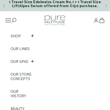
1 Travel Size Edelweiss Cream No.1 + 1 Travel Size
Skip to content
LiftAlpes Serum offered from €150 purchase.
Previous
Ne
Pure Altitude
Open navigation menu
Op
SHOP
OUR LINES
OUR SPAS
OUR STORE
CONCEPTS
OUR
HISTORY
BEAUTY